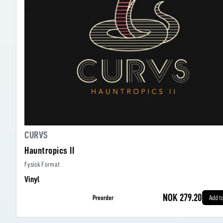
CURVS
Hauntropics II
Fysisk Format
Vinyl
NOK 279.20
Preorder
Add t