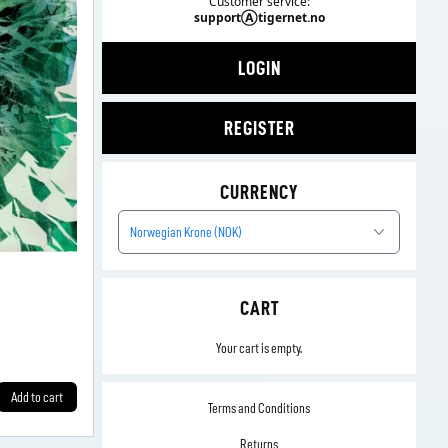
Customer service:
supportⒶtigernet.no
LOGIN
REGISTER
CURRENCY
Norwegian Krone (NOK)
CART
Your cart is empty.
Add to cart
Terms and Conditions
Returns