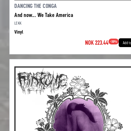
DANCING THE CONGA
And now... We Take America
LEKK
Vinyl
NOK 223.44
-
30
%
Add t