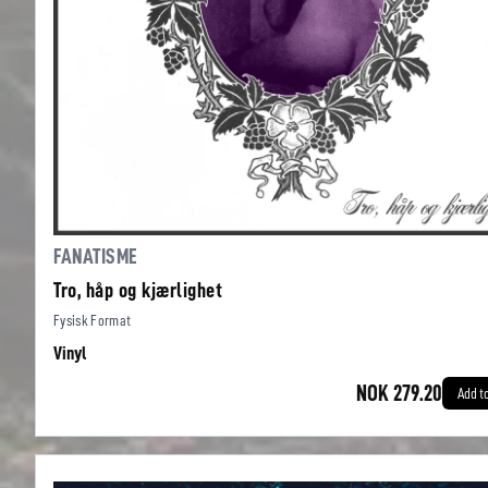
FANATISME
Tro, håp og kjærlighet
Fysisk Format
Vinyl
NOK 279.20
Add t