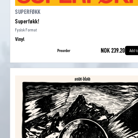
SUPERFØKK
Superføkk!
Fysisk Format
Vinyl
NOK 239.20
Preorder
Add t