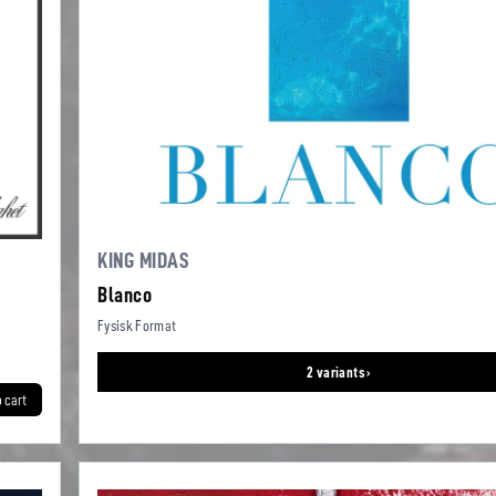
KING MIDAS
Blanco
Fysisk Format
2 variants ›
o cart