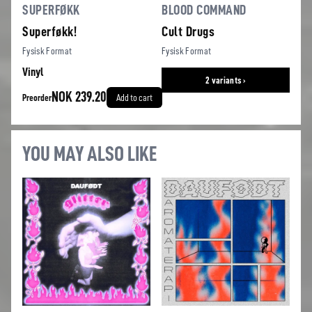
SUPERFØKK
BLOOD COMMAND
Superføkk!
Cult Drugs
Fysisk Format
Fysisk Format
Vinyl
2 variants ›
NOK 239.20
Preorder
Add to cart
YOU MAY ALSO LIKE