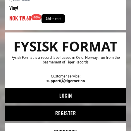
Vinyl
NOK 119.60
-
50
%
Add to cart
FYSISK FORMAT
Fysisk Format is a record label based in Oslo, Norway, run from the
basmenent of Tiger Records
Customer service:
supportⒶtigernet.no
LOGIN
REGISTER