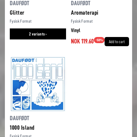
DAUFØDT
DAUFØDT
Glitter
Aromaterapi
Fysisk Format
Fysisk Format
Vinyl
2 variants ›
NOK 119.60
-
50
%
Add to cart
DAUFØDT
1000 Island
Fysisk Format