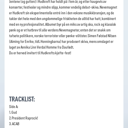
Jentene (og gutten) i Hudkreft har holdt på i fem år, og etter haugevis av
konserter, festivaler og mindre slipp, kommer endelig debut-skiva. Nevemagnet
er Hudkreft sin eksperimentelle entré inn i den voksne musikkbransjen, og de
takler det hele med den ungdommelige friskheten de alltid har hatt, kombinert
med en ny profesjonalitet. Albumet byr på en miks av artig ska, rock og klassisk
pønk og er et hatbrev til alle verdens Nevemagneter, enten det er snakk om
tafsete politikere, norske terrorister eller pønke-elitister. Simen Følstad Nilsen
(Aiming for Enrike, tidl. Honningbarna) har produsert skiva, mens omslaget er
laget av Annika Linn Verdal Homme fra Daufødt.
Du er herved invitert til Hudkrefts kjefte-fest!
TRACKLIST:
Side A:
1. Gud
2. President Raprock!
3. ACAB