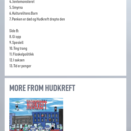
4. Jentemonsteret
5. Smyrna
6. Kulturelitens Barn
7. Pønken er død og Hudkreft drepte den
Side B:
8. Gi opp
9. Spesiell
10. Ting trang
11. Floskelpolitikk
12. I saksen
13. Tid er penger
MORE FROM HUDKREFT