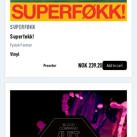
SUPERFØKK
Superføkk!
Fysisk Format
Vinyl
NOK 239.20
Preorder
Add to cart