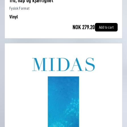
Tro, håp og kjærlighet
Fysisk Format
Vinyl
NOK 279.20
Add to cart