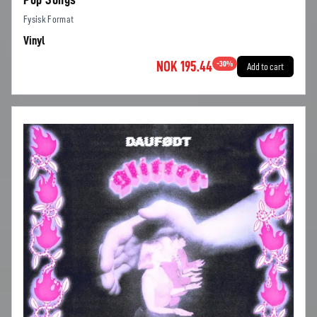
Fysisk Format
Vinyl
NOK 195.44
-
30
%
Add to cart