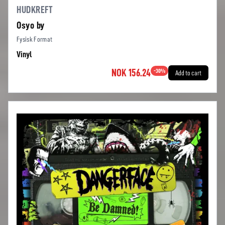
HUDKREFT
Osyo by
Fysisk Format
Vinyl
NOK 156.24
-
30
%
Add to cart