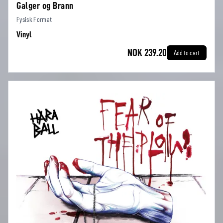
Galger og Brann
Fysisk Format
Vinyl
NOK 239.20
Add to cart