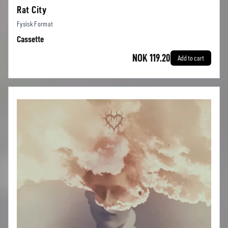
Rat City
Fysisk Format
Cassette
NOK 119.20
Add to cart