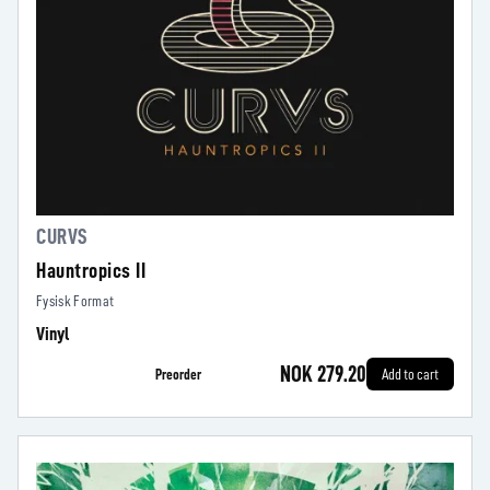
CURVS
Hauntropics II
Fysisk Format
Vinyl
NOK 279.20
Preorder
Add to cart