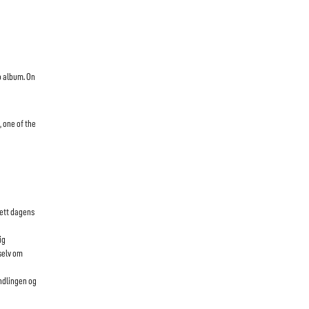
o album. On
 one of the
sett dagens
ig
selv om
ndlingen og