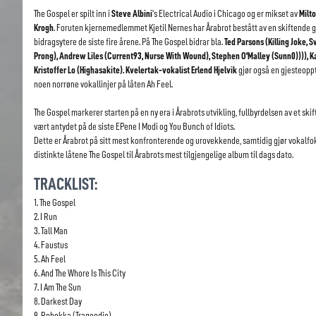
The Gospel er spilt inn i
Steve Albini
's Electrical Audio i Chicago og er mikset av
Milt
Krogh
. Foruten kjernemedlemmet Kjetil Nernes har Årabrot bestått av en skiftende 
bidragsytere de siste fire årene. På The Gospel bidrar bla.
Ted Parsons (Killing Joke, 
Prong), Andrew Liles (Current93, Nurse With Wound), Stephen O'Malley (Sunn0)))), K
Kristoffer Lo (Highasakite). Kvelertak-vokalist Erlend Hjelvik
gjør også en gjesteop
noen norrøne vokallinjer på låten Ah Feel.
The Gospel markerer starten på en ny era i Årabrots utvikling, fullbyrdelsen av et ski
vært antydet på de siste EPene I Modi og You Bunch of Idiots.
Dette er Årabrot på sitt mest konfronterende og urovekkende, samtidig gjør vokalf
distinkte låtene The Gospel til Årabrots mest tilgjengelige album til dags dato.
TRACKLIST:
1. The Gospel
2. I Run
3. Tall Man
4. Faustus
5. Ah Feel
6. And The Whore Is This City
7. I Am The Sun
8. Darkest Day
9. Rebekka (Tragoedie)