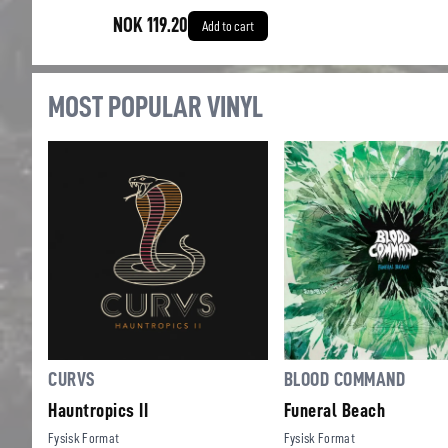
NOK 119.20
Add to cart
MOST POPULAR VINYL
CURVS
BLOOD COMMAND
Hauntropics II
Funeral Beach
Fysisk Format
Fysisk Format