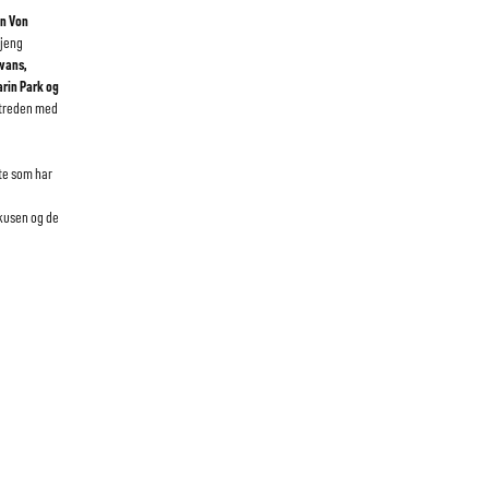
on Von
gjeng
Swans,
arin Park og
ptreden med
fte som har
okusen og de