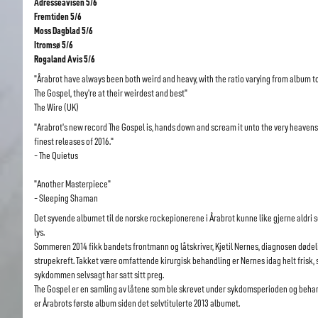
Adresseavisen 5/6
Fremtiden 5/6
Moss Dagblad 5/6
Itromsø 5/6
Rogaland Avis 5/6
"Årabrot have always been both weird and heavy, with the ratio varying from album t
The Gospel, they're at their weirdest and best"
The Wire (UK)
"Arabrot's new record The Gospel is, hands down and scream it unto the very heavens,
finest releases of 2016."
- The Quietus
"Another Masterpiece"
- Sleeping Shaman
Det syvende albumet til de norske rockepionerene i Årabrot kunne like gjerne aldri 
lys.
Sommeren 2014 fikk bandets frontmann og låtskriver, Kjetil Nernes, diagnosen dødel
strupekreft. Takket være omfattende kirurgisk behandling er Nernes idag helt frisk, 
sykdommen selvsagt har satt sitt preg.
The Gospel er en samling av låtene som ble skrevet under sykdomsperioden og beha
er Årabrots første album siden det selvtitulerte 2013 albumet.