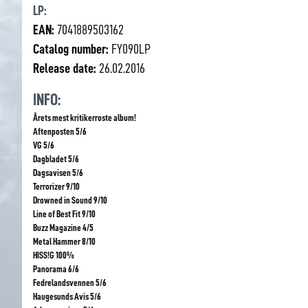
LP:
EAN:
7041889503162
Catalog number:
FY090LP
Release date:
26.02.2016
INFO:
Årets mest kritikerroste album!
Aftenposten 5/6
VG
5/6
Dagbladet 5/6
Dagsavisen 5/6
Terrorizer 9/10
Drowned in Sound 9/10
Line of Best Fit 9/10
Buzz Magazine 4/5
Metal Hammer 8/10
HISS!G 100%
Panorama 6/6
Fedrelandsvennen 5/6
Haugesunds Avis 5/6