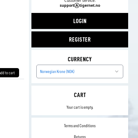
Customer service:
supportⒶtigernet.no
LOGIN
REGISTER
CURRENCY
Norwegian Krone (NOK)
Add to cart
CART
Your cart is empty.
Terms and Conditions
Returns