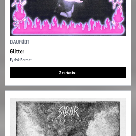
DAUFØDT
Glitter
Fysisk Format
2 variants ›