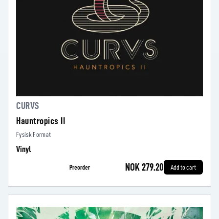
CURVS
Hauntropics II
Fysisk Format
Vinyl
NOK 279.20
Preorder
Add to cart