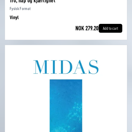
Tro, håp og kjærlighet
Fysisk Format
Vinyl
NOK 279.20
Add to cart