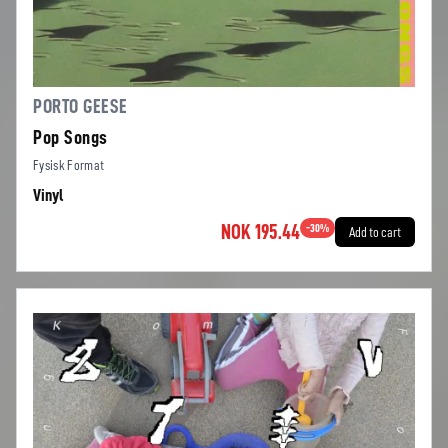
PORTO GEESE
Pop Songs
Fysisk Format
Vinyl
NOK 195.44
-
30
%
Add to cart