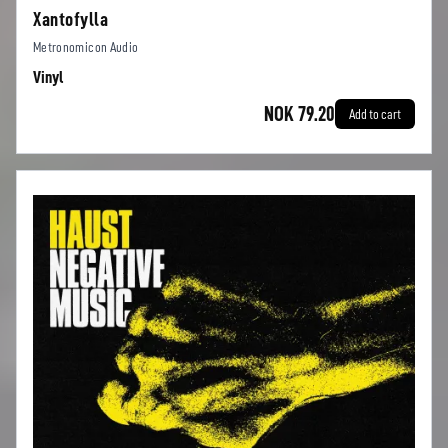
Xantofylla
Metronomicon Audio
Vinyl
NOK 79.20
Add to cart