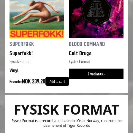
SUPERFØKK
BLOOD COMMAND
Superføkk!
Cult Drugs
Fysisk Format
Fysisk Format
Vinyl
2 variants ›
NOK 239.20
Preorder
Add to cart
FYSISK FORMAT
Fysisk Format is a record label based in Oslo, Norway, run from the
basmenent of Tiger Records