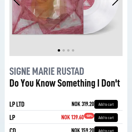
SIGNE MARIE RUSTAD
Do You Know Something I Don't
LP LTD
NOK 319.20
Add to cart
LP
-
50
%
NOK 139.60
Add to cart
CD
NOK 159.20
Add to cart