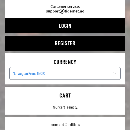
Customer service:
supportⒶtigernet.no
LOGIN
REGISTER
CURRENCY
Norwegian Krone (NOK)
CART
Your cart is empty.
Terms and Conditions