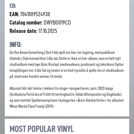
CD:
EAN:
7041889524938
Catalog number:
DWYBO019CD
Release date:
17.10.2025
INFO:
Do You Know Something I Don't ble spilt inn live i én tagning, med publikum
tilstede i Oslo konserthus' Lille sal. Dette er ikke et live-album, men et helt nytt
studioalbum med nye låter. Rustad, medmusikere, produsent og teknikere flytter
innspillingen inn i Lille Sal og testet ut en helt ny måte å spille inn et studioalbum
på, med noen hundre venner til stede.
Albumet blir det femte i rekken fra singer-songwriteren, som i 2023 slapp
fjerdeplata Particles of Faith til terningkast 6 i både Aftenposten og Dagbladet,
og som mottok Spellemannprisen i kategorien «Årets Teksforfatter» for albumet
When Words Flew Freely (2019).
MOST POPULAR VINYL