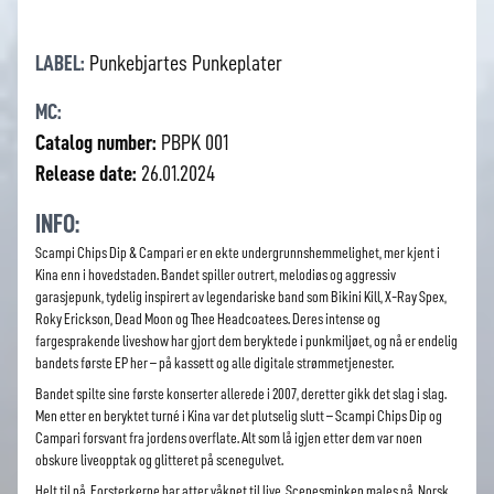
LABEL:
Punkebjartes Punkeplater
MC:
Catalog number:
PBPK 001
Release date:
26.01.2024
INFO:
Scampi Chips Dip & Campari er en ekte undergrunnshemmelighet, mer kjent i
Kina enn i hovedstaden. Bandet spiller outrert, melodiøs og aggressiv
garasjepunk, tydelig inspirert av legendariske band som Bikini Kill, X-Ray Spex,
Roky Erickson, Dead Moon og Thee Headcoatees. Deres intense og
fargesprakende liveshow har gjort dem beryktede i punkmiljøet, og nå er endelig
bandets første EP her – på kassett og alle digitale strømmetjenester.
Bandet spilte sine første konserter allerede i 2007, deretter gikk det slag i slag.
Men etter en beryktet turné i Kina var det plutselig slutt – Scampi Chips Dip og
Campari forsvant fra jordens overflate. Alt som lå igjen etter dem var noen
obskure liveopptak og glitteret på scenegulvet.
Helt til nå. Forsterkerne har atter våknet til live. Scenesminken males på. Norsk