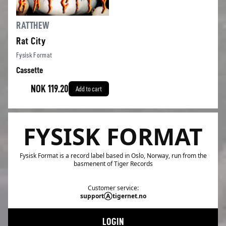
RATTHEW
Rat City
Fysisk Format
Cassette
NOK 119.20
Add to cart
FYSISK FORMAT
Fysisk Format is a record label based in Oslo, Norway, run from the
basmenent of Tiger Records
Customer service:
supportⒶtigernet.no
LOGIN